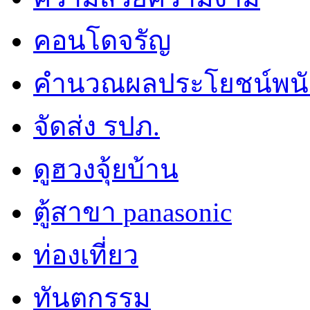
คอนโดจรัญ
คำนวณผลประโยชน์พน
จัดส่ง รปภ.
ดูฮวงจุ้ยบ้าน
ตู้สาขา panasonic
ท่องเที่ยว
ทันตกรรม