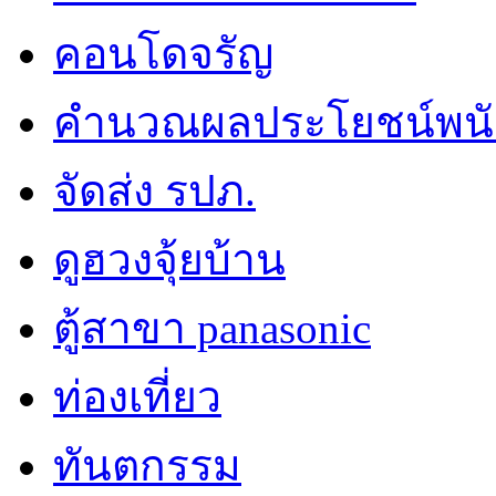
คอนโดจรัญ
คำนวณผลประโยชน์พน
จัดส่ง รปภ.
ดูฮวงจุ้ยบ้าน
ตู้สาขา panasonic
ท่องเที่ยว
ทันตกรรม