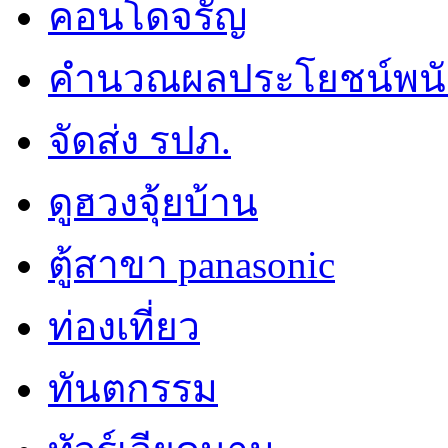
คอนโดจรัญ
คำนวณผลประโยชน์พน
จัดส่ง รปภ.
ดูฮวงจุ้ยบ้าน
ตู้สาขา panasonic
ท่องเที่ยว
ทันตกรรม