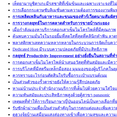
เห็ดยามาบูชิตาเกะมีรสชาติที่เข้มข้นและเฉพาะเจาะจงที่ไ
การเลือกกระดาษซับลิเมชั่นตามความต้องการของงานพิมพ์
การเพลิดเพลินกับอาหารและขนมของทัวร์เวียดนามสัมผัสรสช
การวางกลยุทธ์ในการตลาดสำหรับการขายบ้านระยอง
เมื่อกำลังมองหาบริการตอกเสาเข็มไมโครไพล์ที่มีคุณภาพ
ค้นพบความมั่นใจในรอยยิ้มที่สดใสที่สุดที่คลินิกทำฟัน ลาด
พลาสติกพาเลทความหลากหลายในกระบวนการจัดเก็บค
Dedicated Host มีระบบความปลอดภัยที่มีประสิทธิภาพ
กลยุทธ์ Productivity Improvement อย่างยั่งยืนในสถานที่ท
การตอกเสาเข็มไมโครไพล์นำเสนอวัสดุที่ทันสมัยและมีค
การบริโภคที่มีสตรีมเหล็กมือสอง มุมมองของผู้บริโภคในยุค
ควรทราบอะไรก่อนตัดสินใจรับซื้อกระเป๋าแบรนด์เนม
เป็นส่วนตัวของรั้วตาข่ายยังให้ความรู้สึกปลอดภัย
หาแม่บ้านประจำสำนักงานบริการที่เต็มไปด้วยความใส่ใ
ความทันสมัยและประสิทธิภาพสูงด้วยตู้สาขา panasonic
เหตุผลที่ทำให้การเรียนภาษาญี่ปุ่นออนไลน์เป็นทางเลือกที่ย
รับซักผ้าม่านเพื่อเป็นส่วนสำคัญในการตกแต่งและเพิ่มควา
ดูฮวงจุ้ยบ้านเสมือนแสงส่องทางเข้าเพื่อความสุขและควา