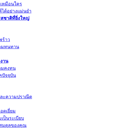
ม่เหมือนใคร
ได้อย่างแม่นยำ
าติที่ยิ่งใหญ่
พร้าว
วามทนทาน
ำงาน
วามคงทน
ปัจจุบัน
จและความปราณีต
อดเยี่ยม
มเป็นระเบียบ
มสมดุลของคุณ