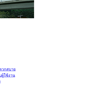
ะดวกสบาย
ู้ใช้งาน
ย