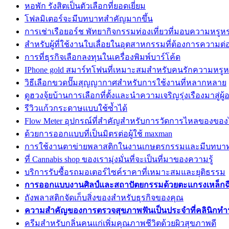
หอพัก รังสิตเป็นตัวเลือกที่ยอดเยี่ยม
โฟลมิเตอร์จะมีบทบาทสำคัญมากขึ้น
การเช่าเรือยอร์ช พัทยากิจกรรมท่องเที่ยวที่มอบความหรูห
สำหรับผู้ที่ใช้งานใบเลื่อยในอุตสาหกรรมที่ต้องการความต่อ
การที่ธุรกิจเลือกลงทุนในเครื่องพิมพ์บาร์โค้ด
IPhone gold สมาร์ทโฟนที่เหมาะสมสำหรับคนรักความหรู
วิธีเลือกขวดปั๊มสุญญากาศสำหรับการใช้งานที่หลากหลาย
ดูฮวงจุ้ยบ้านการเลือกที่ตั้งและนำความเจริญรุ่งเรืองมาสู่ผู้อ
รีวิวแก้วกระดาษแบบใช้ซ้ำได้
Flow Meter อุปกรณ์ที่สำคัญสำหรับการวัดการไหลของขอ
ด้วยการออกแบบที่เป็นมิตรต่อผู้ใช้ maxman
การใช้งานตาข่ายพลาสติกในงานเกษตรกรรมและมีบทบา
ที่ Cannabis shop ของเรามุ่งมั่นที่จะเป็นที่มาของความรู้
บริการรับซื้อรถมอเตอร์ไซค์ราคาที่เหมาะสมและยุติธรรม
การออกแบบงานศิลป์และสถาปัตยกรรมด้วยตะแกรงเหล็กฉ
ถังพลาสติกจัดเก็บสิ่งของสำหรับธุรกิจของคุณ
ความสำคัญของการตรวจสุขภาพฟันเป็นประจำที่คลินิกทำ
ครีมสำหรับกลิ่นคนแก่เพิ่มคุณภาพชีวิตด้วยผิวสุขภาพดี