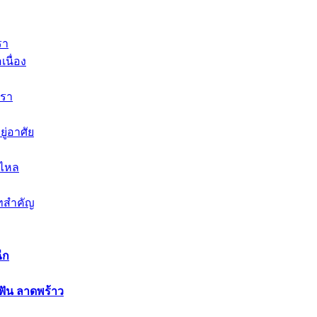
รา
เนื่อง
หรา
ยู่อาศัย
งไหล
ทสำคัญ
ีก
ฟัน ลาดพร้าว