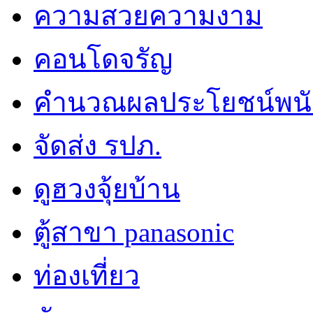
ความสวยความงาม
คอนโดจรัญ
คำนวณผลประโยชน์พน
จัดส่ง รปภ.
ดูฮวงจุ้ยบ้าน
ตู้สาขา panasonic
ท่องเที่ยว