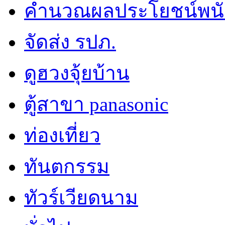
คำนวณผลประโยชน์พน
จัดส่ง รปภ.
ดูฮวงจุ้ยบ้าน
ตู้สาขา panasonic
ท่องเที่ยว
ทันตกรรม
ทัวร์เวียดนาม